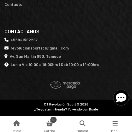
Contacto
CONTÁCTANOS
+56941592297
revolucionsportscl@gmail.com
Av. San Martín 980, Temuco
Lun a Vie 10:00 a 19:00hrs | Sab 10:00 a 14:00hrs
CT Revolución Sport © 2026
¿Te gusta mi tienda? Yo vendo con
Bsale
0
Inicio
Carrito
Buscar
Menú