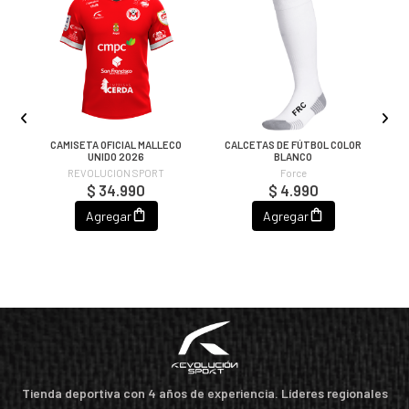
OR
CAMISETA OFICIAL MALLECO
CALCETAS DE FÚTBOL COLOR
UNIDO 2026
BLANCO
REVOLUCION SPORT
Force
$ 34.990
$ 4.990
Agregar
Agregar
Tienda deportiva con 4 años de experiencia. Líderes regionales