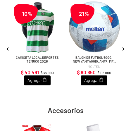
-10%
-21%
CAMISETA LOCAL DEPORTES
BALÓN DE FÚTBOL 5000,
TEMUCO 2026
NEW VANTAGGIO, ANFP, FIFA
PRO
MOLTEN
$ 40.491
$ 90.850
$ 44.990
$ 115.000
Agregar
Agregar
Accesorios