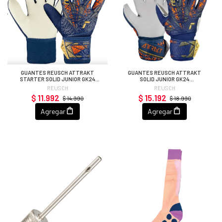
GUANTES REUSCH ATTRAKT
GUANTES REUSCH ATTRAKT
STARTER SOLID JUNIOR GK24
SOLID JUNIOR GK24
(AZULINO/DORADO/BLANCO
(AZULINO/DORADO/BLANCO
REUSCH
REUSCH
$ 11.992
$ 15.192
$ 14.990
$ 18.990
Agregar
Agregar