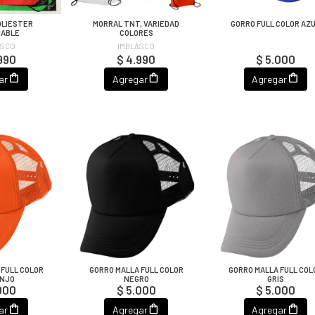
OLIESTER
MORRAL TNT, VARIEDAD
GORRO FULL COLOR AZ
MABLE
COLORES
ASCO
IMBLASCO
990
$ 4.990
$ 5.000
ar
Agregar
Agregar
 FULL COLOR
GORRO MALLA FULL COLOR
GORRO MALLA FULL COL
NJO
NEGRO
GRIS
000
$ 5.000
$ 5.000
ar
Agregar
Agregar