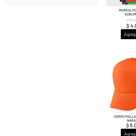
MORRAL P
SUBLI
IMBL
$ 4.
Agreg
GORRO MALLA
NARA
$ 5.
Agreg