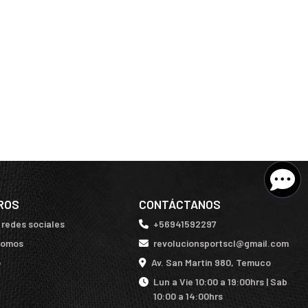
ROS
CONTÁCTANOS
 redes sociales
+56941592297
somos
revolucionsportscl@gmail.com
o
Av. San Martín 980, Temuco
Lun a Vie 10:00 a 19:00hrs | Sab
10:00 a 14:00hrs