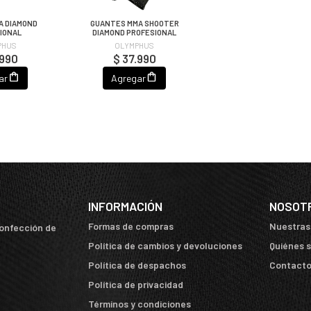
A DIAMOND
GUANTES MMA SHOOTER
IONAL
DIAMOND PROFESIONAL
PHUS
OLYMPHUS
.990
$ 37.990
ar
Agregar
INFORMACIÓN
NOSOT
Formas de compras
Nuestras
confección de
Política de cambios y devoluciones
Quiénes 
Política de despachos
Contact
Política de privacidad
Términos y condiciones