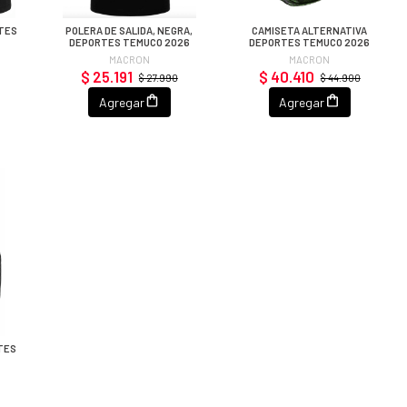
RTES
POLERA DE SALIDA, NEGRA,
CAMISETA ALTERNATIVA
DEPORTES TEMUCO 2026
DEPORTES TEMUCO 2026
MACRON
MACRON
$ 25.191
$ 40.410
$ 27.990
$ 44.900
Agregar
Agregar
TES