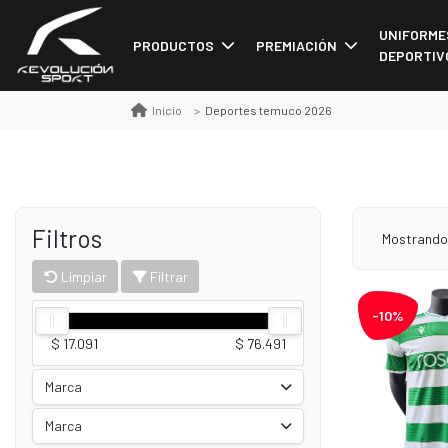
UNIFORME
PRODUCTOS
PREMIACIÓN
DEPORTIV
Deportes temuco 2026
Inicio
Filtros
Mostrando
Limpiar
Filtrar
-10%
$ 17.091
$ 76.491
Marca
Marca