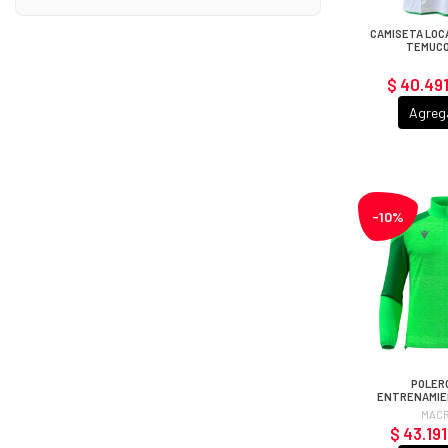
CAMISETA LOC
TEMUCO
$ 40.49
Agreg
-10%
POLER
ENTRENAMIE
FLÚOR, DEPO
MAC
20
$ 43.191