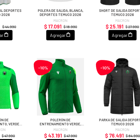
AL DEPORTES
POLERA DE SALIDA, BLANCA,
SHORT DE SALIDA DEPO
 2026
DEPORTES TEMUCO 2026
TEMUCO 2026
MACRON
MACRON
1
$ 17.091
$ 25.191
$ 44.990
$ 18.990
$ 27.990
ar
Agregar
Agregar
-10%
-10%
ÓN DE
POLERÓN DE
PARKA DE SALIDA DEPOR
NTO, VERDE
ENTRENAMIENTO VERDE,
TEMUCO 2026
RTES TEMUCO
DEPORTES TEMUCO 2026
RON
MACRON
MACRON
26
$ 43.191
$ 76.491
$ 47.990
$ 47.990
$ 84.990