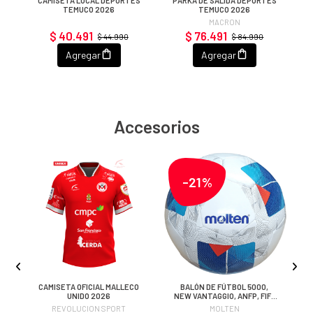
CAMISETA LOCAL DEPORTES
PARKA DE SALIDA DEPORTES
TEMUCO 2026
TEMUCO 2026
MACRON
$ 40.491
$ 76.491
$ 44.990
$ 84.990
Agregar
Agregar
Accesorios
-21%
R
CAMISETA OFICIAL MALLECO
BALÓN DE FÚTBOL 5000,
UNIDO 2026
NEW VANTAGGIO, ANFP, FIFA
PRO
REVOLUCION SPORT
MOLTEN