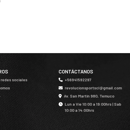
S
ROS
CONTÁCTANOS
 redes sociales
+56941592297
somos
revolucionsportscl@gmail.com
o
Av. San Martín 980, Temuco
Lun a Vie 10:00 a 19:00hrs | Sab
10:00 a 14:00hrs