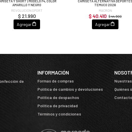
AMISETA Y SHORT | MODELO F4, COLOR
CAMISETA ALTERNATIVA DEPORTE
AMARILLO Y NEGRO
TEMUCO 2026
REVOLUCION SPORT
MACRON
$ 21.990
$ 40.410
$ 44.900
Agregar
Agregar
INFORMACIÓN
NOSOT
Formas de compras
Nuestras
confección de
Política de cambios y devoluciones
Quiénes 
Política de despachos
Contact
Política de privacidad
Términos y condiciones