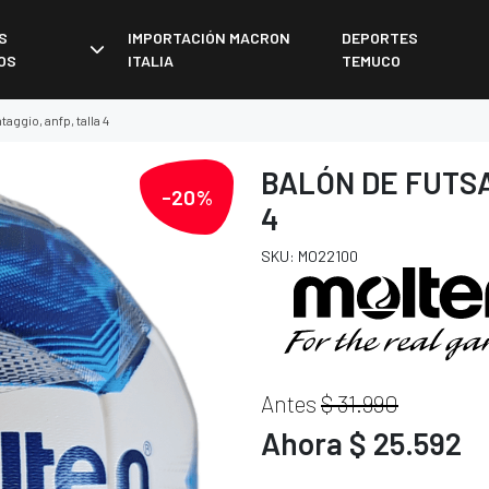
S
IMPORTACIÓN MACRON
DEPORTES
OS
ITALIA
TEMUCO
taggio, anfp, talla 4
BALÓN DE FUTSA
-20%
4
SKU: MO22100
Antes
$ 31.990
Ahora $ 25.592