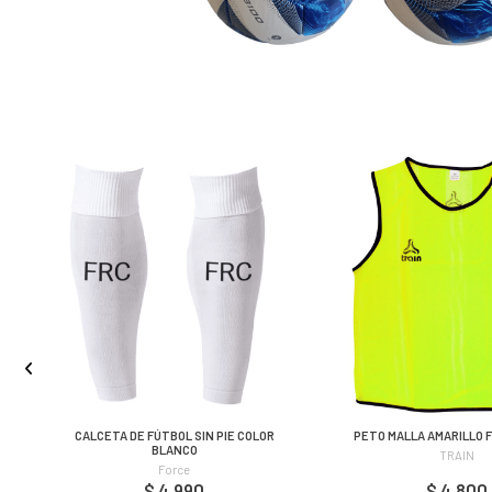
O
CALCETA DE FÚTBOL SIN PIE COLOR
PETO MALLA AMARILLO 
BLANCO
TRAIN
Force
$ 4.990
$ 4.800