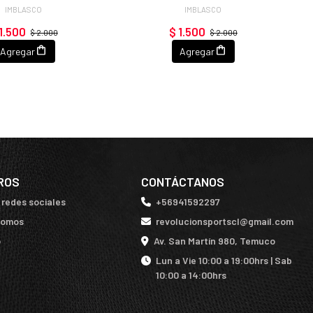
IMBLASCO
IMBLASCO
1.500
$ 1.500
$ 2.000
$ 2.000
Agregar
Agregar
ROS
CONTÁCTANOS
 redes sociales
+56941592297
somos
revolucionsportscl@gmail.com
o
Av. San Martín 980, Temuco
Lun a Vie 10:00 a 19:00hrs | Sab
10:00 a 14:00hrs