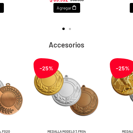
Agregar
Accesorios
-25%
-25%
, F020
MEDALLA MODELO 7, FR04
MEDALL