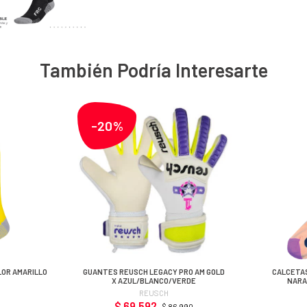
También Podría Interesarte
-20%
LOR AMARILLO
GUANTES REUSCH LEGACY PRO AM GOLD
CALCETAS
X AZUL/BLANCO/VERDE
NARA
REUSCH
$ 69.592
$ 86.990