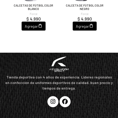
CALCETAS DE FÚTBOL COLOR
CALCETA DE FÚTBOL COLOR
C
BLANCO
NEGRO
Force
Force
$ 4.990
$ 4.990
Agregar
Agregar
Tienda deportiva con 4 años de experiencia. Líderes regionales
en confección de uniformes deportivos de calidad, buen precio y
tiempos de entrega.