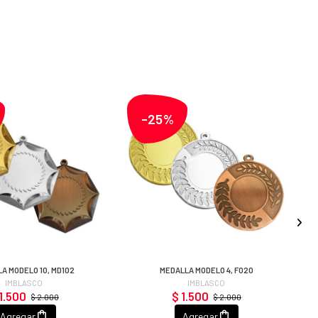
-25%
A MODELO 10, MD102
MEDALLA MODELO 4, F020
IMBLASCO
IMBLASCO
1.500
$ 1.500
$ 2.000
$ 2.000
Agregar
Agregar