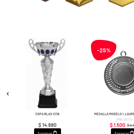
-25%
COPA BLAS S116
MEDALLA MODELO 1, LAUR
IMBLASCO
$ 14.990
$ 1.500
$ 2
Agregar
Agregar