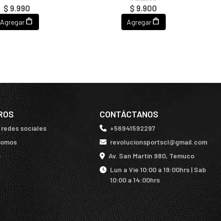
$ 9.990
$ 9.900
Agregar
Agregar
ROS
CONTÁCTANOS
 redes sociales
+56941592297
somos
revolucionsportscl@gmail.com
o
Av. San Martín 980, Temuco
Lun a Vie 10:00 a 19:00hrs | Sab
10:00 a 14:00hrs