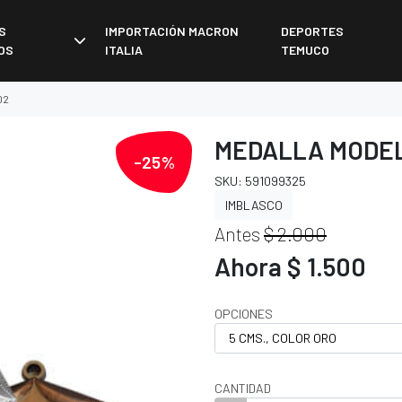
S
IMPORTACIÓN MACRON
DEPORTES
OS
ITALIA
TEMUCO
02
MEDALLA MODEL
-25%
SKU: 591099325
IMBLASCO
Antes
$ 2.000
Ahora $ 1.500
OPCIONES
CANTIDAD