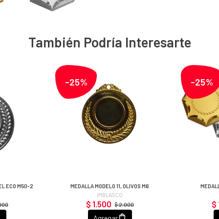
También Podría Interesarte
-25%
-25%
EL ECO M50-2
MEDALLA MODELO 11, OLIVOS M6
MEDALL
IMBLASCO
$ 1.500
$ 
.000
$ 2.000
Agregar