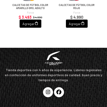
OL
CALCETAS DE FÚTBOL COLOR
CALCETAS DE FÚTBOL COLOR
AMARILLO ORO, ADULTO
ROJO
Force
Force
$ 3.493
$ 4.990
$ 4.990
Agregar
Agregar
Tienda deportiva con 4 años de experiencia. Líderes regionales
en confección de uniformes deportivos de calidad, buen precio y
tiempos de entrega.