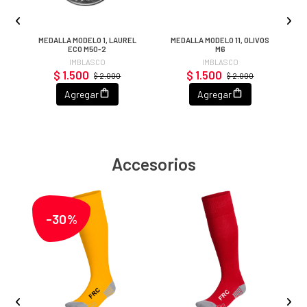
3
MEDALLA MODELO 1, LAUREL
MEDALLA MODELO 11, OLIVOS
ECO M50-2
M6
IMBLASCO
IMBLASCO
$ 1.500
$ 1.500
$ 2.000
$ 2.000
Agregar
Agregar
Accesorios
-30%