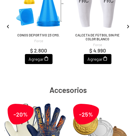
IE
CONOS DEPORTIVO 23 CMS.
CALCETA DE FÚTBOL SIN PIE
C
COLOR BLANCO
Force
Force
$ 2.800
$ 4.990
Agregar
Agregar
Accesorios
-20%
-25%