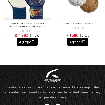
GUANTES REUSCH ATTRAKT
MEDALLA MODELO 7, FR04
STARTER SOLID JUNIOR GK24
IMBLASCO
(AZULINO/DORADO/BLANCO
REUSCH
$ 11.992
$ 1.500
$ 14.990
$ 2.000
Agregar
Agregar
Tienda deportiva con 4 años de experiencia. Líderes regionales
en confección de uniformes deportivos de calidad, buen precio y
tiempos de entrega.