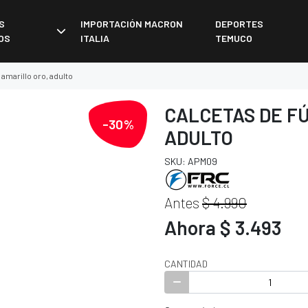
S
IMPORTACIÓN MACRON
DEPORTES
OS
ITALIA
TEMUCO
 amarillo oro, adulto
CALCETAS DE F
-30%
ADULTO
SKU: APM09
Antes
$ 4.990
Ahora $ 3.493
CANTIDAD