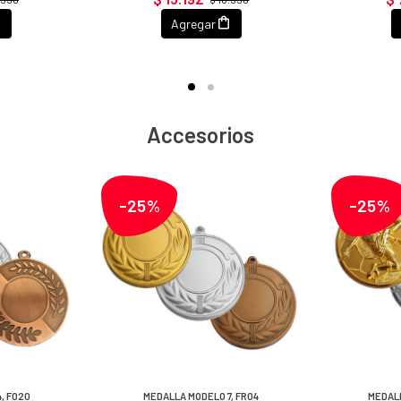
Agregar
Accesorios
-25%
-25%
, F020
MEDALLA MODELO 7, FR04
MEDALL