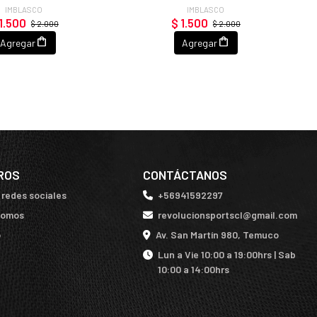
IMBLASCO
IMBLASCO
1.500
$ 1.500
$ 2.000
$ 2.000
Agregar
Agregar
ROS
CONTÁCTANOS
 redes sociales
+56941592297
somos
revolucionsportscl@gmail.com
o
Av. San Martín 980, Temuco
Lun a Vie 10:00 a 19:00hrs | Sab
10:00 a 14:00hrs