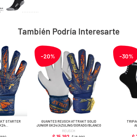
También Podría Interesarte
-20%
-30%
AKT STARTER
GUANTES REUSCH ATTRAKT SOLID
TRIPA
GK24
JUNIOR GK24 (AZULINO/DORADO/BLANCO
A
/BLANCO
REUSCH
$ 15.192
$ 
.990
$ 18.990