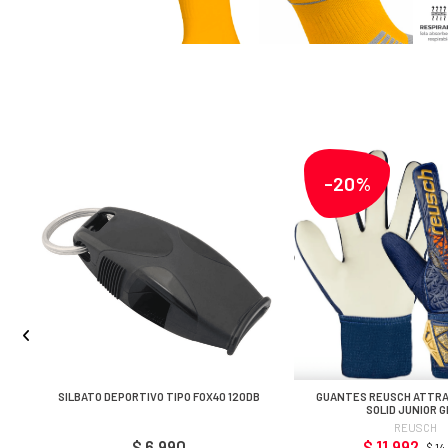
-20%
SILBATO DEPORTIVO TIPO FOX40 120DB
GUANTES REUSCH ATTR
SOLID JUNIOR 
(AZULINO/DORADO
REUSCH
$ 6.990
$ 11.992
$ 14