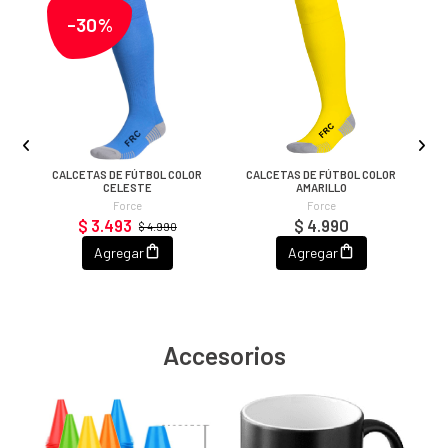
-30%
OR
CALCETAS DE FÚTBOL COLOR
CALCETAS DE FÚTBOL COLOR
CELESTE
AMARILLO
Force
Force
$ 3.493
$ 4.990
$ 4.990
Agregar
Agregar
Accesorios