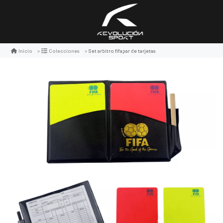
Set arbitro fifapar de tarjetas
Inicio
Colecciones