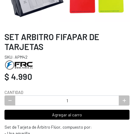
SET ARBITRO FIFAPAR DE
TARJETAS
SKU: APM42
$ 4.990
CANTIDAD
Agregar al carro
Set de Tarjeta de Árbitro Flúor, compuesto por:
- Una amarilla