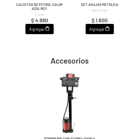
CALCETAS DE FÚTBOL COLOR
SET AGUJAS METALICA
,
AZUL REY
WESLTAR
Force
$ 4.990
$ 1.600
Agregar
Agregar
Accesorios
BOMBÍN PIE CON ACOMULADOR Y