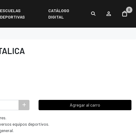
0
ESCUELAS
CATÁLOGO
DEPORTIVAS
DIGITAL
TALICA
Agregar al carro
res.
iversos equipos deportivos.
general.