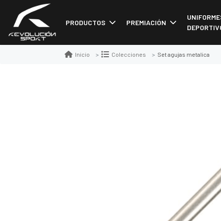
UNIFORME
PRODUCTOS
PREMIACIÓN
DEPORTIV
Set agujas metalica
Inicio
Colecciones