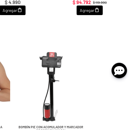
$ 4.990
$ 94.792
$ 119.990
Agregar
Agregar
NA
BOMBÍN PIE CON ACOMULADOR Y MARCADOR