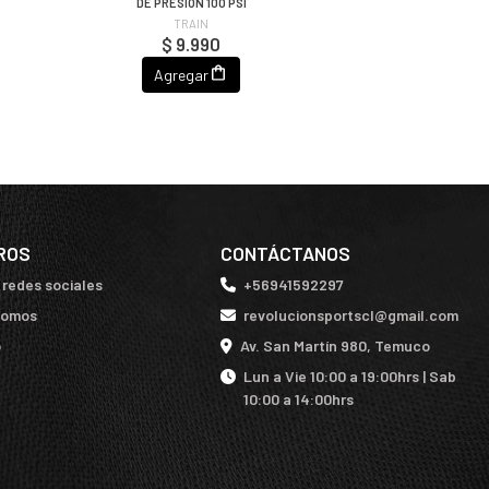
DE PRESIÓN 100 PSI
TRAIN
$ 9.990
Agregar
ROS
CONTÁCTANOS
 redes sociales
+56941592297
somos
revolucionsportscl@gmail.com
o
Av. San Martín 980, Temuco
Lun a Vie 10:00 a 19:00hrs | Sab
10:00 a 14:00hrs