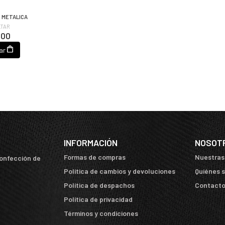
 METALICA
TAR
600
ar
INFORMACIÓN
NOSOT
Formas de compras
Nuestras
confección de
Política de cambios y devoluciones
Quiénes 
Política de despachos
Contact
Política de privacidad
Términos y condiciones