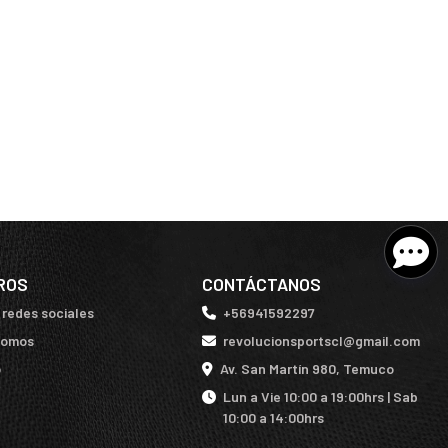
ROS
CONTÁCTANOS
 redes sociales
+56941592297
somos
revolucionsportscl@gmail.com
o
Av. San Martín 980, Temuco
Lun a Vie 10:00 a 19:00hrs | Sab
10:00 a 14:00hrs