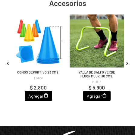
Accesorios
AR
CONOS DEPORTIVO 23 CMS.
VALLA DE SALTO VERDE
FLUOR MUUK, 30 CMS.
Force
MUUK
$ 2.800
$ 5.990
Agregar
Agregar