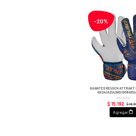
-20%
GUANTES REUSCH ATTRAKT S
GK24 (AZULINO/DORADO
REUSCH
$ 15.192
$ 18.
Agregar