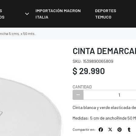
S
IMPORTACIÓN MACRON
DEPORTES
OS
ITALIA
TEMUCO
ncha 5 cms. x 50 mts.
CINTA DEMARCAD
SKU: 1539890065809
$ 29.990
CANTIDAD
Cinta blanca y verde elasticada de 
Medidas: 5 cm de anchoRinde 50 M
Compartir en: