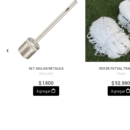
O
SET AGUJAS METALICA
RED DE FUTSAL TRAI
WESLTAR
TRAIN
$ 1.600
$ 52.990
Agregar
Agregar