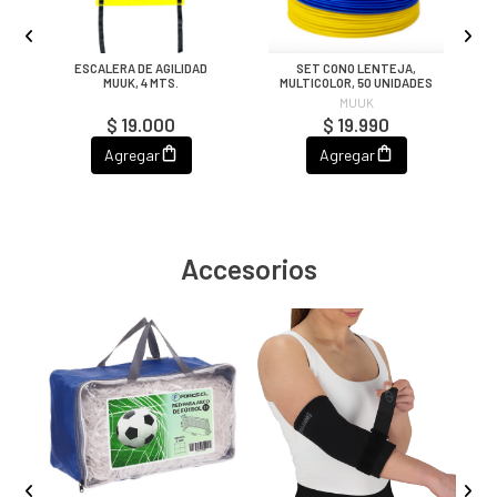
M.
ESCALERA DE AGILIDAD
SET CONO LENTEJA,
C
MUUK, 4 MTS.
MULTICOLOR, 50 UNIDADES
MUUK
$ 19.000
$ 19.990
Agregar
Agregar
Accesorios