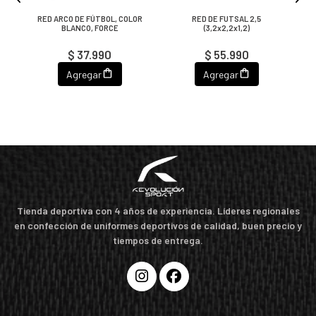
,
RED ARCO DE FÚTBOL, COLOR
RED DE FUTSAL 2,5
BLANCO, FORCE
(3,2x2,2x1,2)
$ 37.990
$ 55.990
Agregar
Agregar
Tienda deportiva con 4 años de experiencia. Líderes regionales
en confección de uniformes deportivos de calidad, buen precio y
tiempos de entrega.