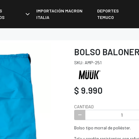
S
IMPORTACIÓN MACRON
DEPORTES
OS
ITALIA
TEMUCO
BOLSO BALONE
SKU: AMP-251
$ 9.990
CANTIDAD
Bolso tipo morral de poliéster.
Tela y cordón resistentes con refu