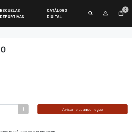
0
ESCUELAS
CATÁLOGO
DEPORTIVAS
DIGITAL
RO
Avísame cuando llegue
erzos metálicos en sus amarras.