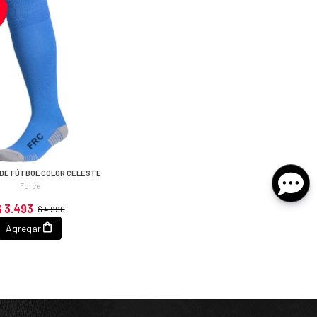
DE FÚTBOL COLOR CELESTE
Force
$ 3.493
$ 4.990
Agregar