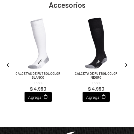
Accesorios
OR
CALCETAS DE FÚTBOL COLOR
CALCETA DE FÚTBOL COLOR
C
BLANCO
NEGRO
Force
Force
$ 4.990
$ 4.990
Agregar
Agregar