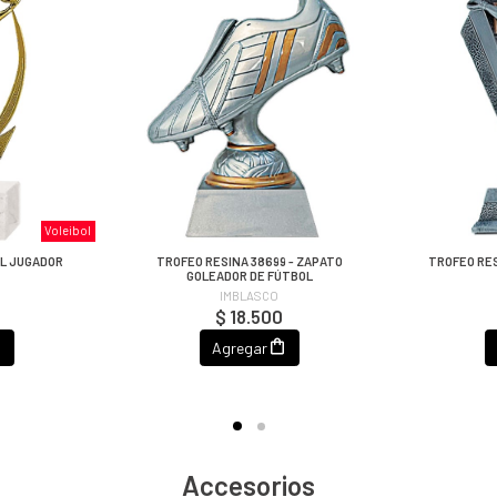
Voleibol
OL JUGADOR
TROFEO RESINA 38699 - ZAPATO
TROFEO RES
GOLEADOR DE FÚTBOL
IMBLASCO
$ 18.500
Agregar
Accesorios