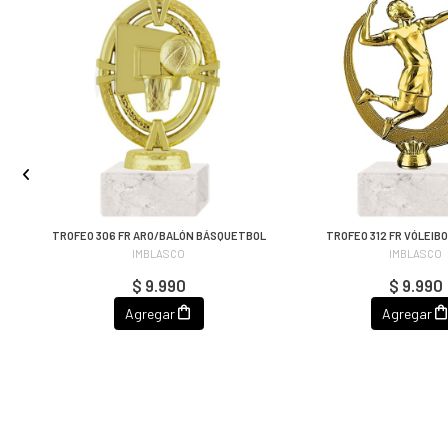
RO
TROFEO 306 FR ARO/BALÓN BÁSQUETBOL
TROFEO 312 FR VÓLEIB
IMBLASCO
IMBLASCO
$ 9.990
$ 9.990
Agregar
Agregar