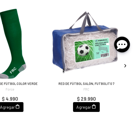
DE FÚTBOL COLOR VERDE
RED DE FÚTBOL SALÓN, FUTBOLITO 7
Force
FRC
$ 4.990
$ 29.990
Agregar
Agregar