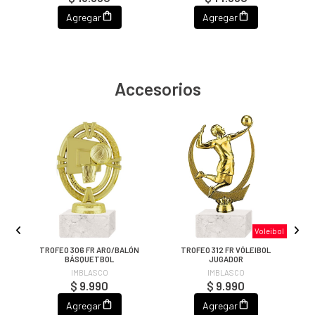
Agregar
Agregar
Accesorios
Voleibol
TROFEO 306 FR ARO/BALÓN
TROFEO 312 FR VÓLEIBOL
T
BÁSQUETBOL
JUGADOR
IMBLASCO
IMBLASCO
$ 9.990
$ 9.990
Agregar
Agregar