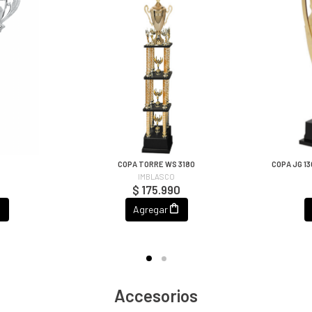
9
COPA TORRE WS 3180
COPA JG 1
IMBLASCO
$ 175.990
Agregar
Accesorios