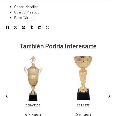
Copón Metálico
Cuerpo Plástico
Base Mármol
También Podría Interesarte
COPA 3208
COPA 275
$ 37.990
$ 15.990