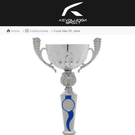
Copa blas 35, plata
Inicio
Colecciones