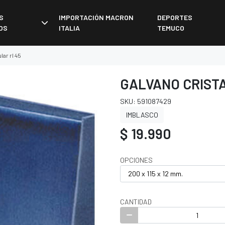
S
IMPORTACIÓN MACRON
DEPORTES
OS
ITALIA
TEMUCO
lar rl 45
GALVANO CRIST
SKU: 591087429
IMBLASCO
$ 19.990
OPCIONES
CANTIDAD