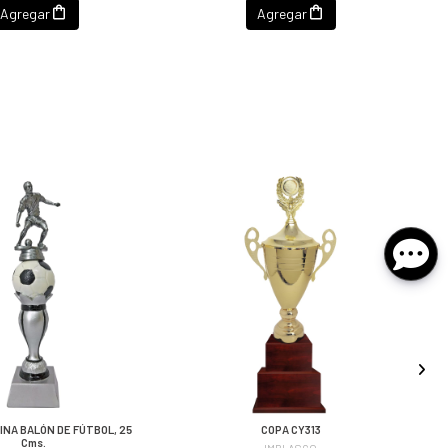
Agregar
Agregar
INA BALÓN DE FÚTBOL, 25
COPA CY313
Cms.
IMBLASCO