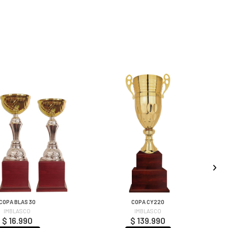
COPA BLAS 30
COPA CY220
T
IMBLASCO
IMBLASCO
$ 16.990
$ 139.990