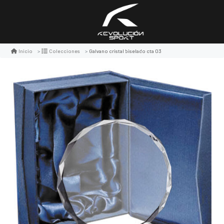
Galvano cristal biselado cta 03
Inicio
Colecciones