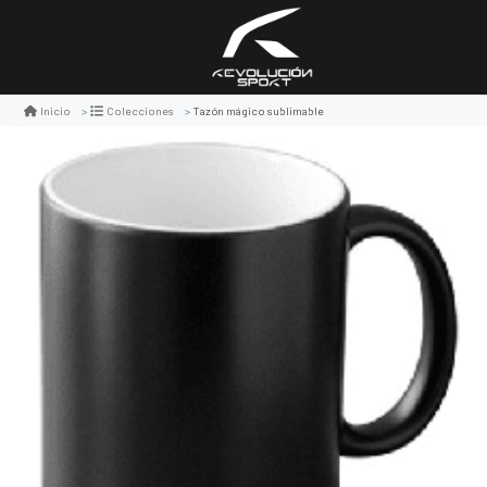
Tazón mágico sublimable
Inicio
Colecciones