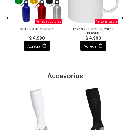
RES
Variedad colores
Personalizable
BOTELLA DE ALUMINIO
TAZÓN SUBLIMABLE, COLOR
BLANCO
$ 4.990
$ 4.990
Agregar
Agregar
Accesorios