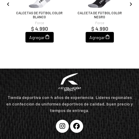
OR
CALCETAS DE FÚTBOL COLOR
CALCETA DE FÚTBOL COLOR
C
BLANCO
NEGRO
Force
Force
$ 4.990
$ 4.990
Agregar
Agregar
Tienda deportiva con 4 años de experiencia. Líderes regionales
en confección de uniformes deportivos de calidad, buen precio y
tiempos de entrega.