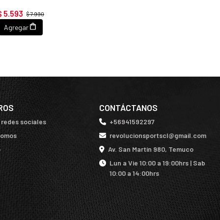
$ 5.593
$ 7.990
Agregar
ROS
CONTÁCTANOS
 redes sociales
+56941592297
somos
revolucionsportscl@gmail.com
o
Av. San Martín 980, Temuco
Lun a Vie 10:00 a 19:00hrs | Sab
10:00 a 14:00hrs