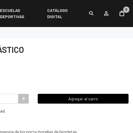
0
ESCUELAS
CATÁLOGO
DEPORTIVAS
DIGITAL
ÁSTICO
Agregar al carro
dad.
 mayoría de los porta-botellas de bicicletas.