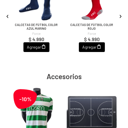
CALCETAS DE FÚTBOL COLOR
CALCETAS DE FÚTBOL COLOR
G
AZUL MARINO
ROJO
Force
Force
$ 4.990
$ 4.990
Agregar
Agregar
Accesorios
-10%