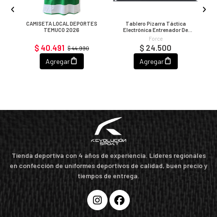
,
CAMISETA LOCAL DEPORTES
Tablero Pizarra Táctica
C
TEMUCO 2026
Electrónica Entrenador De
H
Básquetbol
Force
$ 40.491
$ 24.500
$ 44.990
Agregar
Agregar
Tienda deportiva con 4 años de experiencia. Líderes regionales
en confección de uniformes deportivos de calidad, buen precio y
tiempos de entrega.