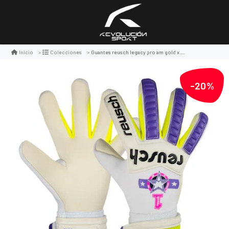
Guantes reusch legacy pro am gold x azul/blanco/verde
Inicio
Colecciones
-20%