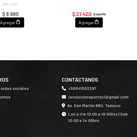
SPALDING
$ 8.990
$ 21.420
$ 26.775
Agregar
Agregar
ROS
CONTÁCTANOS
 redes sociales
+56941592297
somos
revolucionsportscl@gmail.com
o
Av. San Martín 980, Temuco
Lun a Vie 10:00 a 19:00hrs | Sab
10:00 a 14:00hrs