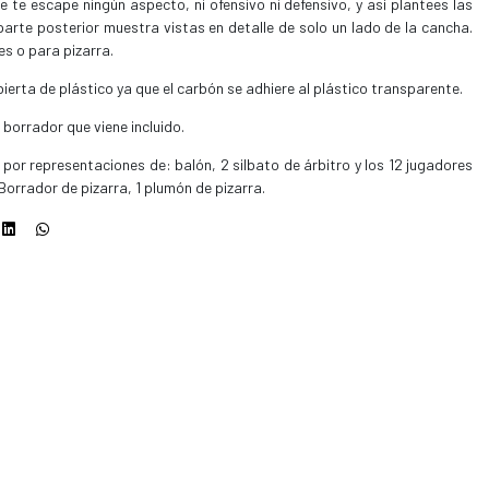
 te escape ningún aspecto, ni ofensivo ni defensivo, y así plantees las
parte posterior muestra vistas en detalle de solo un lado de la cancha.
s o para pizarra.
ierta de plástico ya que el carbón se adhiere al plástico transparente.
 borrador que viene incluido.
por representaciones de: balón, 2 silbato de árbitro y los 12 jugadores
orrador de pizarra, 1 plumón de pizarra.