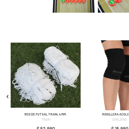
RED DE FUTSAL TRAIN, 4 MM.
RODILLERA ACOL
TRAIN
SPALDING
$ 52.990
$ 15.990