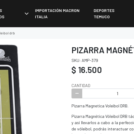
S
IMPORTACIÓN MACRON
DEPORTES
OS
ITALIA
TEMUCO
leibol drb
PIZARRA MAGNÉT
SKU: AMP-379
$ 16.500
CANTIDAD
Pizarra Magnetica Voleibol DRB.
Pizarra Magnética Vóleibol DRB tá
y así llevarlos a cabo a la perfe
de vóleibol, podrás interactuar co