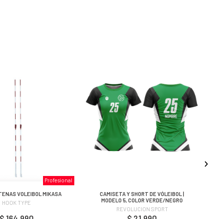
Profesional
TENAS VOLEIBOL MIKASA
CAMISETA Y SHORT DE VÓLEIBOL |
MODELO 5, COLOR VERDE/NEGRO
HOOK TYPE
REVOLUCION SPORT
$ 164.990
$ 21.990