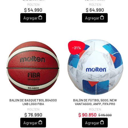
MOLTEN
MOLTEN
$ 54.990
$ 64.990
Agregar
Agregar
-21%
BALON DE BASQUETBOL BG4000
BALÓN DE FÚTBOL 5000, NEW
LNB LOGO FIBA
VANTAGGIO, ANFP, FIFA PRO
MOLTEN
MOLTEN
$ 76.990
$ 90.850
$ 115.000
Agregar
Agregar