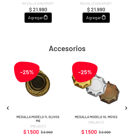
REVOLUCION SPORT
REVOLUCION SPORT
$ 21.990
$ 21.990
Agregar
Agregar
Accesorios
-25%
-25%
3
MEDALLA MODELO 11, OLIVOS
MEDALLA MODELO 10, MD102
M6
IMBLASCO
IMBLASCO
$ 1.500
$ 1.500
$ 2.000
$ 2.000