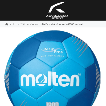
Balón de hándbol serie f1800 resina free, turquesa/azul
Inicio
Colecciones