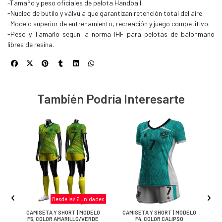
-Tamaño y peso oficiales de pelota Handball.
-Nucleo de butilo y válvula que garantizan retención total del aire.
-Modelo superior de entrenamiento, recreación y juego competitivo.
-Peso y Tamaño según la norma IHF para pelotas de balonmano
libres de resina.
También Podría Interesarte
Desde las 6 unidades
LO
CAMISETA Y SHORT | MODELO
CAMISETA Y SHORT | MODELO
C
F5, COLOR AMARILLO/VERDE
F4, COLOR CALIPSO