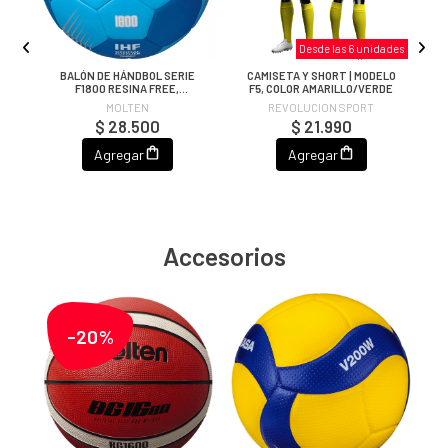
Desde las 6 unidades
LO
BALÓN DE HÁNDBOL SERIE
CAMISETA Y SHORT | MODELO
C
F1800 RESINA FREE,
F5, COLOR AMARILLO/VERDE
TURQUESA/AZUL
MOLTEN
REVOLUCION SPORT
$ 28.500
$ 21.990
Agregar
Agregar
Accesorios
-20%