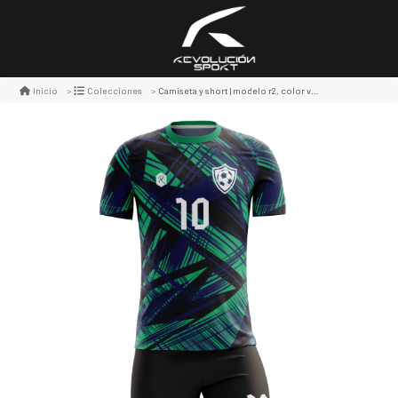
Camiseta y short | modelo r2, color verde/azul
Inicio
Colecciones