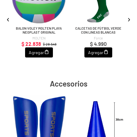
A
BALON VOLEY MOLTEN PLAYA
CALCETAS DE FÚTBOL VERDE
C
NEOPLAST ORIGINAL
CON LINEAS BLANCAS
MOLTEN
Force
$ 22.838
$ 4.990
$ 28.548
Agregar
Agregar
Accesorios