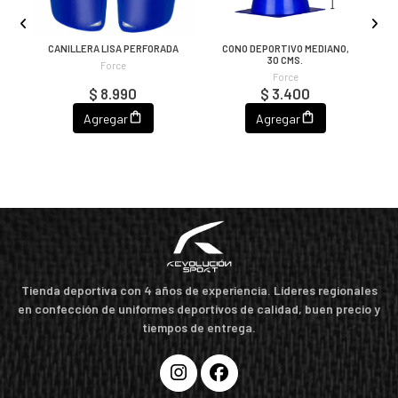
A
CANILLERA LISA PERFORADA
CONO DEPORTIVO MEDIANO,
30 CMS.
Force
Force
$ 8.990
$ 3.400
Agregar
Agregar
Tienda deportiva con 4 años de experiencia. Líderes regionales
en confección de uniformes deportivos de calidad, buen precio y
tiempos de entrega.