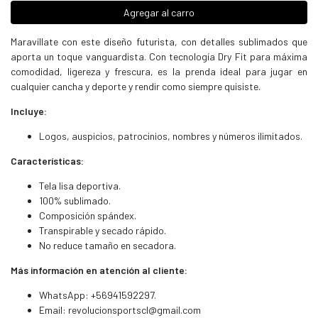
Agregar al carro
Maravíllate con este diseño futurista, con detalles sublimados que
aporta un toque vanguardista. Con tecnología Dry Fit para máxima
comodidad, ligereza y frescura, es la prenda ideal para jugar en
cualquier cancha y deporte y rendir como siempre quisiste.
Incluye:
Logos, auspicios, patrocinios, nombres y números ilimitados.
Características:
Tela lisa deportiva.
100% sublimado.
Composición spándex.
Transpirable y secado rápido.
No reduce tamaño en secadora.
Más información en atención al cliente:
WhatsApp: +56941592297.
Email:
revolucionsportscl@gmail.com