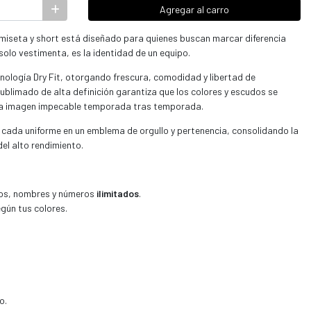
Agregar al carro
miseta y short está diseñado para quienes buscan marcar diferencia
solo vestimenta, es la identidad de un equipo.
nología Dry Fit, otorgando frescura, comodidad y libertad de
blimado de alta definición garantiza que los colores y escudos se
a imagen impecable temporada tras temporada.
 cada uniforme en un emblema de orgullo y pertenencia, consolidando la
del alto rendimiento.
ios, nombres y números
ilimitados
.
egún tus colores.
o.