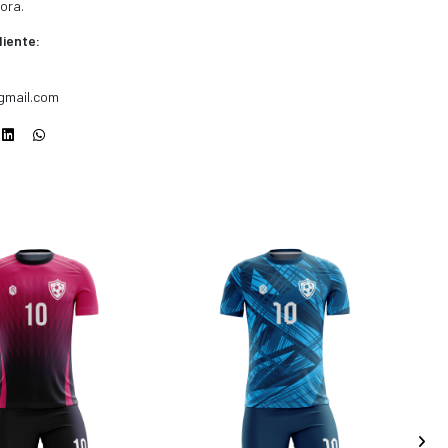
ora.
liente:
gmail.com