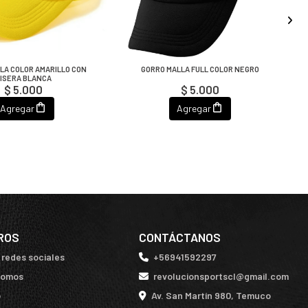
LA COLOR AMARILLO CON
GORRO MALLA FULL COLOR NEGRO
ISERA BLANCA
$ 5.000
$ 5.000
Agregar
Agregar
ROS
CONTÁCTANOS
 redes sociales
+56941592297
somos
revolucionsportscl@gmail.com
o
Av. San Martín 980, Temuco