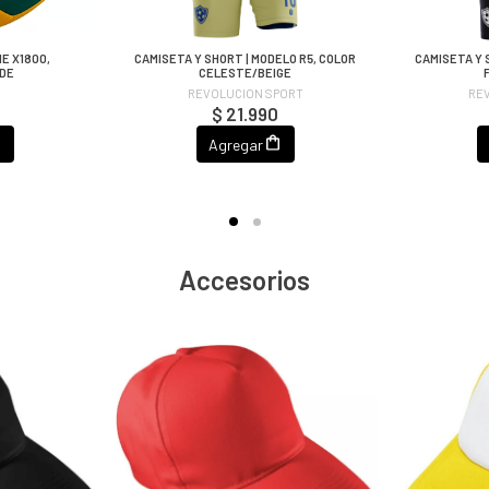
E X1800,
CAMISETA Y SHORT | MODELO R5, COLOR
CAMISETA Y 
RDE
CELESTE/BEIGE
REVOLUCION SPORT
RE
0
$ 21.990
Agregar
Accesorios