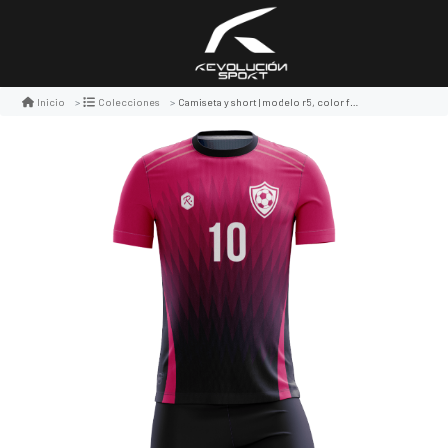
Camiseta y short | modelo r5, color fucsia/negro
Inicio
Colecciones