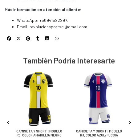
Más información en atención al cliente:
WhatsApp: +56941592297.
Email:
revolucionsportscl@gmail.com
También Podría Interesarte
LO
CAMISETA Y SHORT | MODELO
CAMISETA Y SHORT | MODELO
C
R3, COLOR AMARILLO/NEGRO
R3, COLOR AZUL/FUCSIA