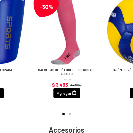
-30%
RFORADA
CALCETAS DE FÚTBOL COLOR ROSADO
BALÓN DE VÓL
ADULTO
Force
$ 3.493
$ 4.990
Agregar
Accesorios