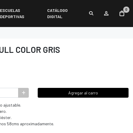
0
ESCUELAS
CATÁLOGO
DEPORTIVAS
DIGITAL
ULL COLOR GRIS
Agregar al carro
o ajustable.
ero.
iéster.
e unos 58cms aproximadamente.