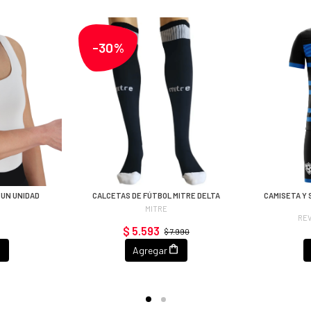
-30%
 UN UNIDAD
CALCETAS DE FÚTBOL MITRE DELTA
CAMISETA Y 
MITRE
RE
$ 5.593
$ 7.990
Agregar