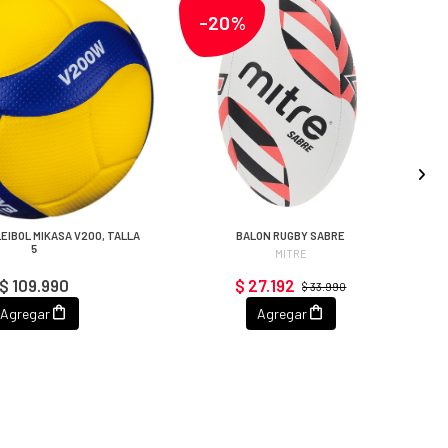
-20%
EIBOL MIKASA V200, TALLA
BALON RUGBY SABRE
5
MITRE
$ 109.990
$ 27.192
$ 33.990
Agregar
Agregar