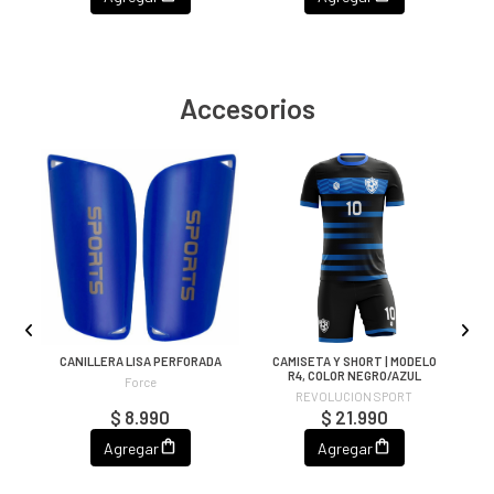
Accesorios
CANILLERA LISA PERFORADA
CAMISETA Y SHORT | MODELO
C
OR
R4, COLOR NEGRO/AZUL
Force
REVOLUCION SPORT
$ 8.990
$ 21.990
Agregar
Agregar