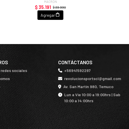
MACRON
$ 35.191
$ 39.990
Agregar
ROS
CONTÁCTANOS
 redes sociales
+56941592297
somos
revolucionsportscl@gmail.com
o
Av. San Martín 980, Temuco
Lun a Vie 10:00 a 19:00hrs | Sab
10:00 a 14:00hrs