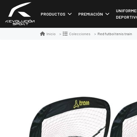
UNIFORME
PRODUCTOS
PREMIACIÓN
DEPORTIV
Red futbol tenis train
Inicio
Colecciones