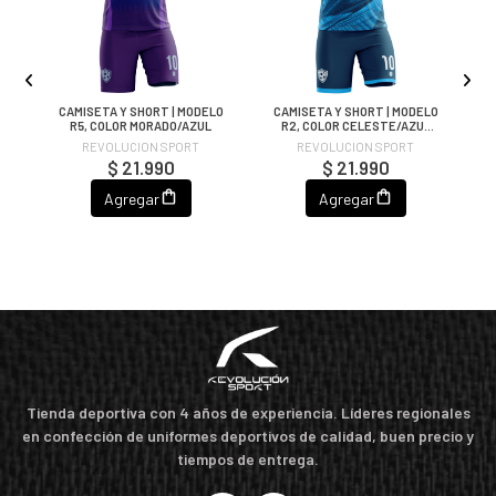
CAMISETA Y SHORT | MODELO
CAMISETA Y SHORT | MODELO
C
OR
R5, COLOR MORADO/AZUL
R2, COLOR CELESTE/AZUL
MARINO
REVOLUCION SPORT
REVOLUCION SPORT
$ 21.990
$ 21.990
Agregar
Agregar
Tienda deportiva con 4 años de experiencia. Líderes regionales
en confección de uniformes deportivos de calidad, buen precio y
tiempos de entrega.