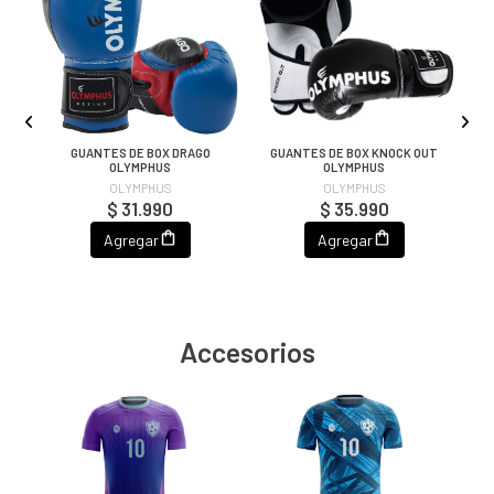
ON
GUANTES DE BOX DRAGO
GUANTES DE BOX KNOCK OUT
L
OLYMPHUS
OLYMPHUS
OLYMPHUS
OLYMPHUS
$ 31.990
$ 35.990
Agregar
Agregar
Accesorios