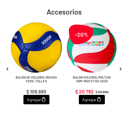
Accesorios
-20%
A
BALÓN DE VÓLEIBOL MIKASA
BALON VOLEIBOL MOLTEN
V200, TALLA 5
V5M-1500 STGO.2023
$ 109.990
$ 20.792
$ 25.990
Agregar
Agregar