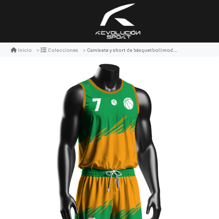
Camiseta y short de básquetbol | modelo 2, color naranjo/verde
Inicio
Colecciones