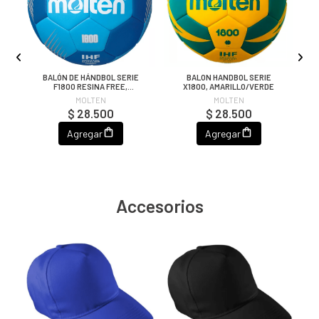
BALÓN DE HÁNDBOL SERIE
BALON HANDBOL SERIE
C
F1800 RESINA FREE,
X1800, AMARILLO/VERDE
TURQUESA/AZUL
MOLTEN
MOLTEN
$ 28.500
$ 28.500
Agregar
Agregar
Accesorios