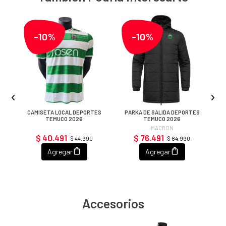
-10%
-10%
,
CAMISETA LOCAL DEPORTES
PARKA DE SALIDA DEPORTES
TEMUCO 2026
TEMUCO 2026
MACRON
$ 40.491
$ 76.491
$ 44.990
$ 84.990
Agregar
Agregar
Accesorios