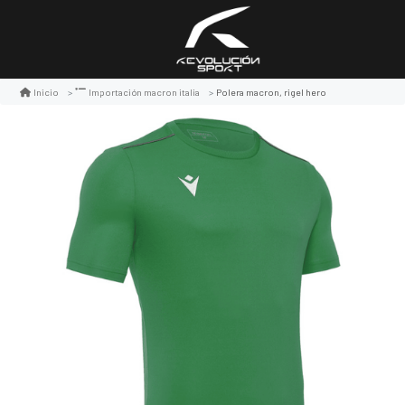
Polera macron, rigel hero
Inicio
Importación macron italia