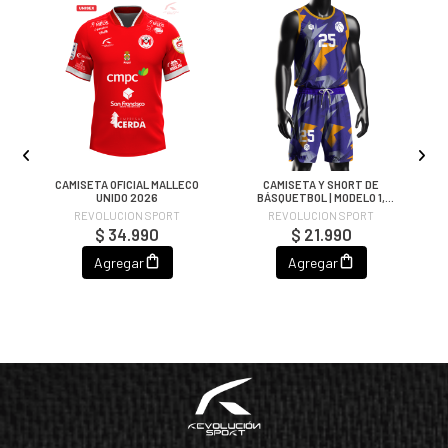
CAMISETA OFICIAL MALLECO
CAMISETA Y SHORT DE
R
UNIDO 2026
BÁSQUETBOL | MODELO 1,
COLOR MORADO/NARANJO
REVOLUCION SPORT
REVOLUCION SPORT
$ 34.990
$ 21.990
Agregar
Agregar