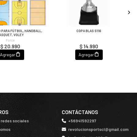
 PARA FÚTBOL, HANDBALL,
COPA BLAS S116
ASQUET, VOLEY
Force
$ 20.990
$ 14.990
Agregar
Agregar
ROS
CONTÁCTANOS
 redes sociales
+56941592297
somos
revolucionsportscl@gmail.com