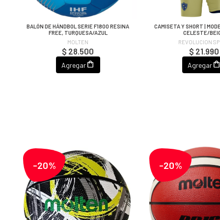
BALÓN DE HÁNDBOL SERIE F1800 RESINA
CAMISETA Y SHORT | MODE
FREE, TURQUESA/AZUL
CELESTE/BEI
MOLTEN
REVOLUCION S
$ 28.500
$ 21.990
Agregar
Agregar
-20%
-20%