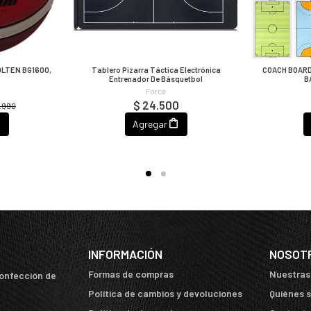
LTEN BG1600,
Tablero Pizarra Táctica Electrónica
COACH BOARD
Entrenador De Básquetbol
B
Force
$ 24.500
9.990
Agregar
INFORMACIÓN
NOSOT
Formas de compras
Nuestras
confección de
Política de cambios y devoluciones
Quiénes 