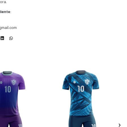
ora.
liente:
gmail.com