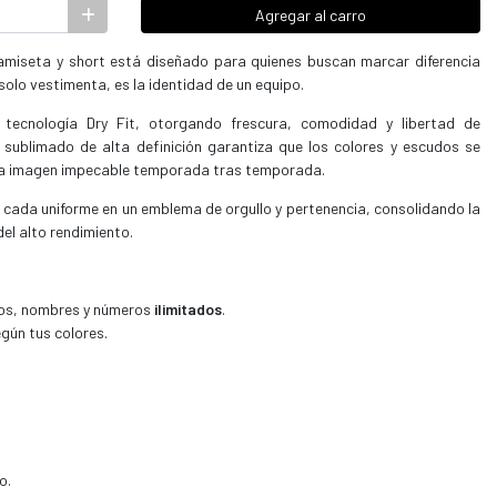
Agregar al carro
amiseta y short está diseñado para quienes buscan marcar diferencia
solo vestimenta, es la identidad de un equipo.
tecnología Dry Fit, otorgando frescura, comodidad y libertad de
sublimado de alta definición garantiza que los colores y escudos se
a imagen impecable temporada tras temporada.
e cada uniforme en un emblema de orgullo y pertenencia, consolidando la
del alto rendimiento.
ios, nombres y números
ilimitados
.
egún tus colores.
o.