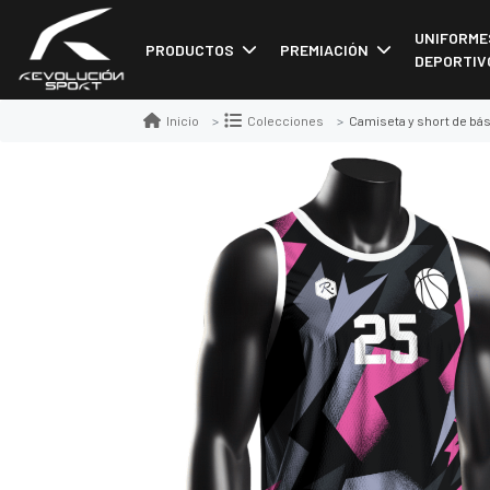
UNIFORME
PRODUCTOS
PREMIACIÓN
DEPORTIV
Camiseta y short de básquet
Inicio
Colecciones