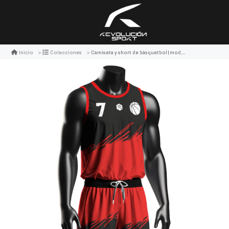
Camiseta y short de básquetbol | modelo 2, color negro/rojo
Inicio
Colecciones