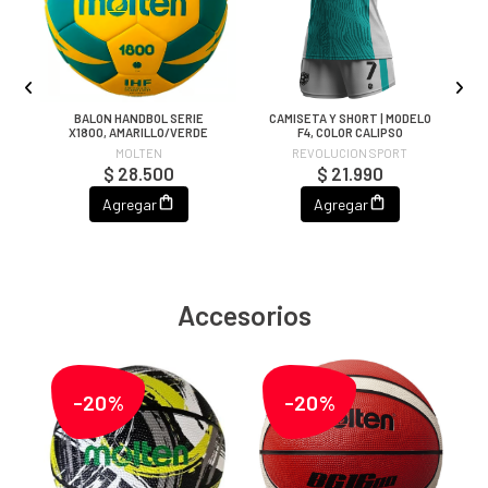
BALON HANDBOL SERIE
CAMISETA Y SHORT | MODELO
C
X1800, AMARILLO/VERDE
F4, COLOR CALIPSO
MOLTEN
REVOLUCION SPORT
$ 28.500
$ 21.990
Agregar
Agregar
Accesorios
-20%
-20%