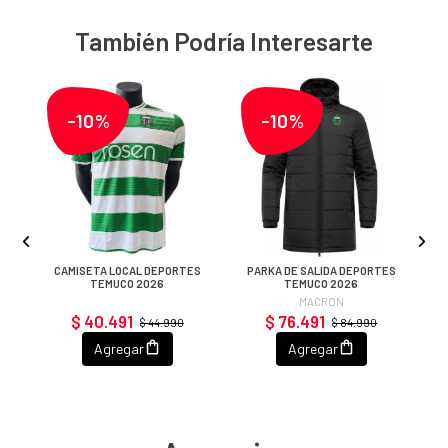
También Podría Interesarte
-10%
-10%
CAMISETA LOCAL DEPORTES
PARKA DE SALIDA DEPORTES
TEMUCO 2026
TEMUCO 2026
MACRON
$ 40.491
$ 76.491
$ 44.990
$ 84.990
Agregar
Agregar