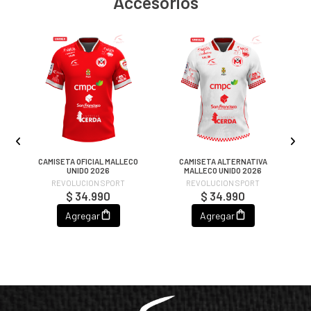
Accesorios
R
CAMISETA OFICIAL MALLECO
CAMISETA ALTERNATIVA
UNIDO 2026
MALLECO UNIDO 2026
REVOLUCION SPORT
REVOLUCION SPORT
$ 34.990
$ 34.990
Agregar
Agregar